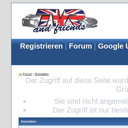
Registrieren
|
Forum
|
Google 
Forum
›
Anmelden
Der Zugriff auf diese Seite wur
Grü
Sie sind nicht angemeld
Der Zugriff ist nur bes
Anmelden