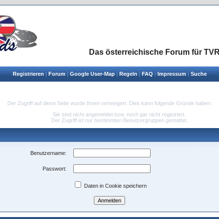
Das österreichische Forum für TVR
Registrieren
|
Forum
|
Google User-Map
|
Regeln
|
FAQ
|
Impressum
|
Suche
Der Zugriff auf diese Seite wurde Ihnen verweigert. Dies kann folgende Gründe haben:
Sie sind nicht angemeldet bzw. noch gar nicht registriert.
Der Zugriff ist nur bestimmten Benutzergruppen gestattet.
Benutzername:
Passwort:
Daten in Cookie speichern