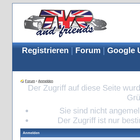
Registrieren
|
Forum
|
Google 
Forum
›
Anmelden
Der Zugriff auf diese Seite wur
Grü
Sie sind nicht angemeld
Der Zugriff ist nur bes
Anmelden