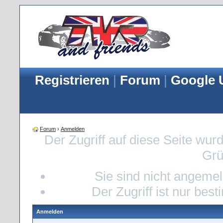
Registrieren
|
Forum
|
Google 
Forum
›
Anmelden
Der Zugriff auf diese Seite wur
Grü
Sie sind nicht angemeld
Der Zugriff ist nur bes
Anmelden