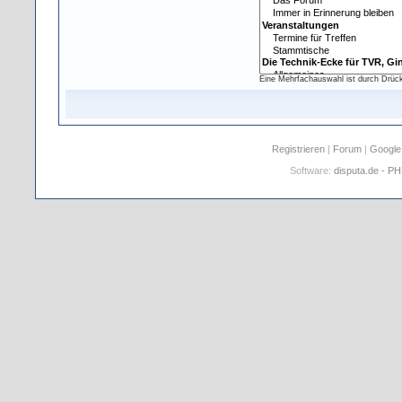
Eine Mehrfachauswahl ist durch Drüc
Registrieren
|
Forum
|
Google
Software:
disputa.de - P