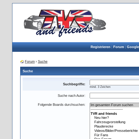
Registrieren
|
Forum
|
Google
Forum
›
Suche
Suche
Suchbegriffe:
mind. 3 Zeichen
Suche nach Autor:
Folgende Boards durchsuchen: