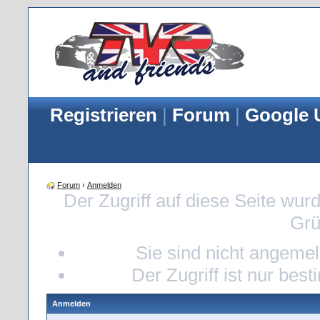
Registrieren
|
Forum
|
Google 
Forum
›
Anmelden
Der Zugriff auf diese Seite wur
Grü
Sie sind nicht angemeld
Der Zugriff ist nur bes
Anmelden