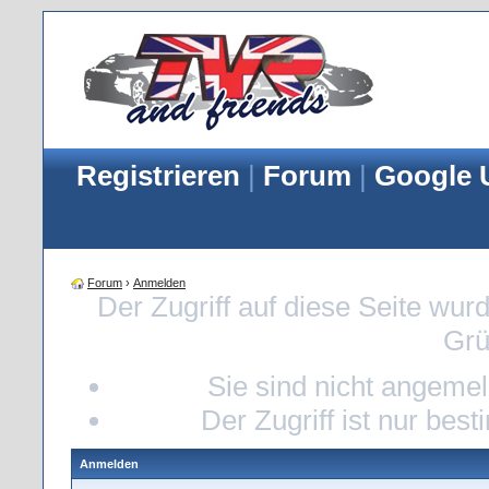
Registrieren
|
Forum
|
Google 
Forum
›
Anmelden
Der Zugriff auf diese Seite wur
Grü
Sie sind nicht angemeld
Der Zugriff ist nur bes
Anmelden