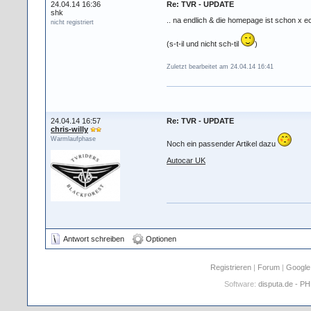
24.04.14 16:36
Re: TVR - UPDATE
shk
.. na endlich & die homepage ist schon x ec
nicht registriert
(s-t-il und nicht sch-til
)
Zuletzt bearbeitet am 24.04.14 16:41
24.04.14 16:57
Re: TVR - UPDATE
chris-willy
Warmlaufphase
Noch ein passender Artikel dazu
Autocar UK
Antwort schreiben
Optionen
Registrieren
|
Forum
|
Google
Software:
disputa.de - P