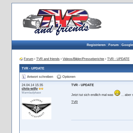
Registrieren
|
Forum
|
Google
Forum
›
TVR and friends
›
Videos/Bilder/Presseberichte
›
TVR - UPDATE
TVR - UPDATE
Antwort schreiben
Optionen
24.04.14 15:35
TVR - UPDATE
chris-willy
Warmlaufphase
Jetzt tut sich endlich mal was
... aber
TVR