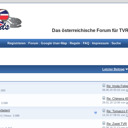
Das österreichische Forum für TVR
Registrieren
|
Forum
|
Google User-Map
|
Regeln
|
FAQ
|
Impressum
|
Suche
Letzter Beitrag
Re: Imola Felge
08.06.20 05:43 von
p
3.905
Re: Chimera 4
29.01.19 13:06 von
p
: 3.099
erbeten!
Re: Tomaszo Fer
13.10.17 08:01 von
C
 4 | Views: 3.688
Re: Zweit TVR
05.08.16 11:13 von
m