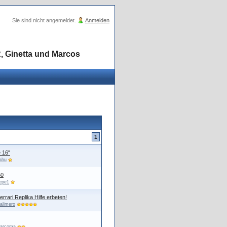
Sie sind nicht angemeldet.
Anmelden
, Ginetta und Marcos
1
 16"
ahu
50
epe1
rari Replika Hilfe erbeten!
alimero
arcoma