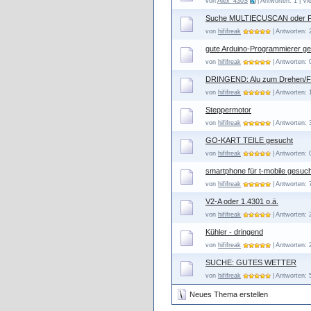
von
Alex_430S
| Antworten: 1 | Vi
Suche MULTIECUSCAN oder
von
hififreak
| Antworten: 
gute Arduino-Programmierer g
von
hififreak
| Antworten: 
DRINGEND: Alu zum Drehen/F
von
hififreak
| Antworten: 
Steppermotor
von
hififreak
| Antworten: 
GO-KART TEILE gesucht
von
hififreak
| Antworten: 
smartphone für t-mobile gesuch
von
hififreak
| Antworten: 
V2-A oder 1.4301 o.ä.
von
hififreak
| Antworten: 
Kühler - dringend
von
hififreak
| Antworten: 
SUCHE: GUTES WETTER
von
hififreak
| Antworten: 
Neues Thema erstellen