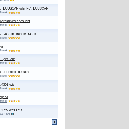
LTIECUSCAN oder FIATECUSCAN
ififreak
rogrammierer gesucht
ififreak
 Alu zum Drehen/Fräsen
ififreak
tor
ififreak
E gesucht
ififreak
 für t-mobile gesucht
ififreak
.4301 o.ä.
ififreak
ingend
ififreak
GUTES WETTER
lex_430S
1