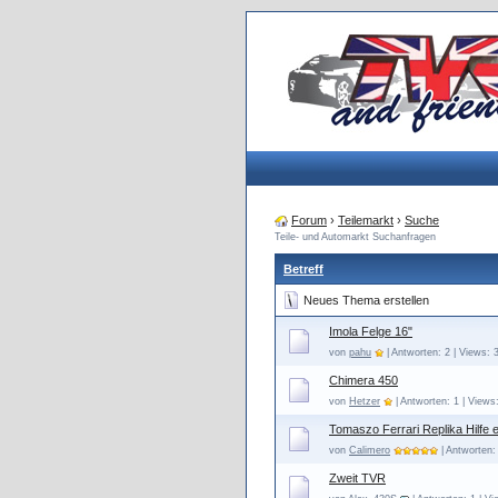
Forum
›
Teilemarkt
›
Suche
Teile- und Automarkt Suchanfragen
Betreff
Neues Thema erstellen
Imola Felge 16"
von
pahu
| Antworten: 2 | Views: 
Chimera 450
von
Hetzer
| Antworten: 1 | Views
Tomaszo Ferrari Replika Hilfe 
von
Calimero
| Antworten:
Zweit TVR