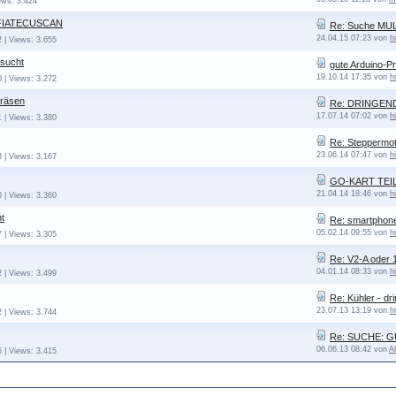
ews: 3.424
 FIATECUSCAN
Re: Suche MU
24.04.15 07:23 von
h
2 | Views: 3.655
esucht
gute Arduino-P
19.10.14 17:35 von
h
0 | Views: 3.272
räsen
Re: DRINGEND:
17.07.14 07:02 von
h
1 | Views: 3.380
Re: Steppermo
23.06.14 07:47 von
h
3 | Views: 3.167
GO-KART TEIL
21.04.14 18:46 von
h
0 | Views: 3.360
t
Re: smartphone
05.02.14 09:55 von
h
7 | Views: 3.305
Re: V2-A oder 1
04.01.14 08:33 von
h
2 | Views: 3.499
Re: Kühler - dr
23.07.13 13:19 von
h
2 | Views: 3.744
Re: SUCHE: 
06.06.13 08:42 von
A
5 | Views: 3.415