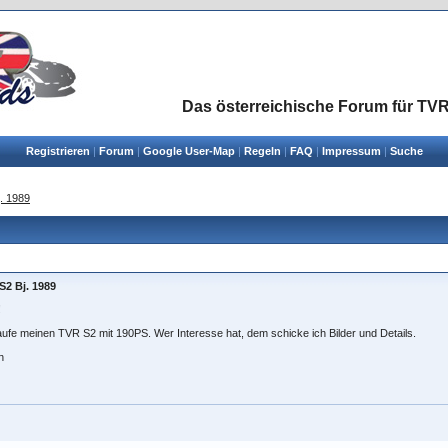
Das österreichische Forum für TVR
Registrieren
|
Forum
|
Google User-Map
|
Regeln
|
FAQ
|
Impressum
|
Suche
. 1989
S2 Bj. 1989
!
ufe meinen TVR S2 mit 190PS. Wer Interesse hat, dem schicke ich Bilder und Details.
n