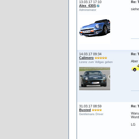
13.03.17 17:10
Re: 
Alex_430S
siehe
Administrator
14.03.17 09:34
Re: 
Calimero
Aber 
Lizenz zum Vollgas geben
31.03.17 08:59
Re: 
Busted
Waru
Gentlemans Driver
Wurde
LG