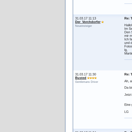
31.03.17 11:13
Re: 
Der_Vorchdorfer
Hallo
Neueinsteiger
Im S
Den S
mir m
Ich f
und d
Fotos
lg,
Marti
31.03.17 11:30
Re: 
Busted
Ah, al
Gentlemans Driver
Da b
Jetzt
Eine 
LG