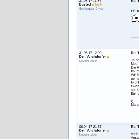
31.03.17 11:34
Re: 
Busted
Gentlemans Driver
PS: I
31.03.17 12:00
Re: 
Der_Vorchdorfer
Ja da
Neueinsteiger
Mecha
Die R
Im In
Wir f
gemei
In 6 
zwisc
so ri
Bier 
lg,
Marti
06.04.17 21:57
Re: 
Der_Vorchdorfer
Verka
Neueinsteiger
Ausge