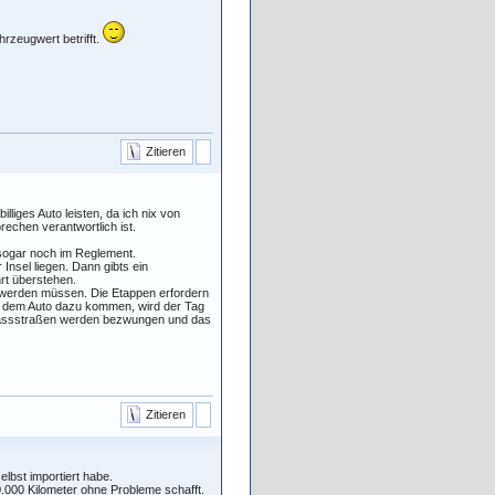
rzeugwert betrifft.
Zitieren
lliges Auto leisten, da ich nix von
echen verantwortlich ist.
 sogar noch im Reglement.
Insel liegen. Dann gibts ein
rt überstehen.
 werden müssen. Die Etappen erfordern
t dem Auto dazu kommen, wird der Tag
 Passstraßen werden bezwungen und das
Zitieren
bst importiert habe.
0.000 Kilometer ohne Probleme schafft.