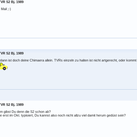
TVR S2 Bj. 1989
 Mail ;-)
TVR S2 Bj. 1989
dann ist doch deine Chimaera allein. TVRs einzeln zu halten ist nicht artgerecht, oder kom
TVR S2 Bj. 1989
m gibst Du denn die S2 schon ab?
 erst im Okt. typisiert, Du kannst also noch nicht allzu viel damit herum gedüst sein?