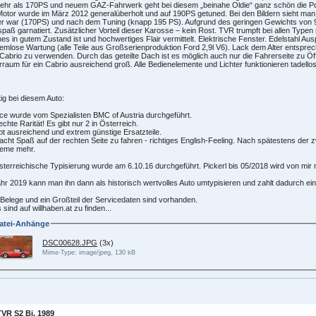
ehr als 170PS und neuem GAZ-Fahrwerk geht bei diesem „beinahe Oldie“ ganz schön die Po
otor wurde im März 2012 generalüberholt und auf 190PS getuned. Bei den Bildern sieht man
r war (170PS) und nach dem Tuning (knapp 195 PS). Aufgrund des geringen Gewichts von 98
paß garnatiert. Zusätzlicher Vorteil dieser Karosse – kein Rost. TVR trumpft bei allen Typ
es in gutem Zustand ist und hochwertiges Flair vermittelt. Elektrische Fenster. Edelstahl Au
emlose Wartung (alle Teile aus Großserienproduktion Ford 2,9l V6). Lack dem Alter entspre
Cabrio zu verwenden. Durch das geteilte Dach ist es möglich auch nur die Fahrerseite zu Öf
rraum für ein Cabrio ausreichend groß. Alle Bedienelemente und Lichter funktionieren tadellos
ig bei diesem Auto:
ce wurde vom Spezialisten BMC of Austria durchgeführt.
echte Rarität! Es gibt nur 2 in Österreich.
bt ausreichend und extrem günstige Ersatzteile.
cht Spaß auf der rechten Seite zu fahren - richtiges English-Feeling. Nach spätestens der 
leme mehr.
sterreichische Typisierung wurde am 6.10.16 durchgeführt. Pickerl bis 05/2018 wird von mir
hr 2019 kann man ihn dann als historisch wertvolles Auto umtypisieren und zahlt dadurch ei
 Belege und ein Großteil der Servicedaten sind vorhanden.
 sind auf willhaben.at zu finden...
atei-Anhänge
DSC00628.JPG
(3x)
Mime-Type: image/jpeg, 130 kB
TVR S2 Bj. 1989