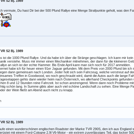
TVR S2 Bj. 1989
ch vermute, Du hast Dir bei der 500 Pfund Rallye eine Menge Strafpunkte geholt, was den Fah
TVR S2 Bj. 1989
s ist die 1000 Pfund Rallye. Und da habe ich über die Stränge geschlagen. Ich kann mir kein bi
nik verstehe. Muss mir immer einen Mechaniker mitnehmen, der dann für die kleineren Gebr
allye an sich ist der echte Hammer. Bis Ende April kann man sich noch für 2017 anmelden.
ternet habe ich für heuer einen 91er Jaguar gefunden. Mit dem Preis von 2000 Pfund bin ich
liegen dann gemeinsam nach London. Jeder holt sich sein Fahrzeug, welche verstreut auf der 
nsames Treffen in Goodwood, wo noch geschraubt wird, damit die Autos auch die lange Fah
Tagesetappen gehts dann wieder heim nach Österreich, wo allerhand Checkpoints gefunden
hen 8 und 12 Stunden reine Fahrzeit. Ist schon anstrengend. Wenn dann noch Probleme mi
chtig schön lang. In Summe gibts aber auch viel schöne Landschaft zu sehen. Eine Menge
oder der Wein fließt am Abend auch nicht zu knapp.
n
TVR S2 Bj. 1989
ufe einen wunderschönen englischen Roadster der Marke TVR 290S, den ich aus England sel
rüstet mit einem Ford-Cologne 2,9l V6-Motor - ein extrem zuverlässiges Teil, das locker 50