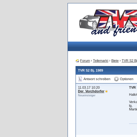
Forum
›
Teilemarkt
›
Biete
›
TVR S2 Bj
TVR S2 Bj. 1989
Antwort schreiben
Optionen
11.03.17 10:20
TVR 
Der_Vorchdorfer
Hallo
Neueinsteiger
Verka
lg,
Marti