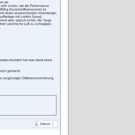
st ab.
 sehr schön, wie die Performance
0kg (Kunststoffkarosserie) ist
en mit einem ansprechenden Innendesign,
spuffanlage mit coolem Sound.
chend aber optisch schön. Als Targa
fnen und frische Luft zu schnappen.
.
zweiten Ausfahrt hat man damit keine
 noch gemacht.
ne vergünstigte Oldtimerversicherung.
Zitieren