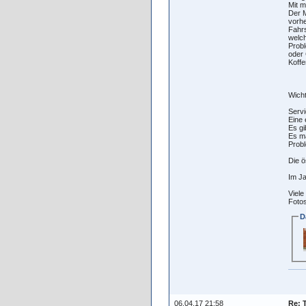
Mit m
Der M
vorhe
Fahrs
welch
Probl
oder 
Koffe
Wicht
Servi
Eine 
Es gi
Es ma
Prob
Die ö
Im Ja
Viele
Fotos
D
06.04.17 21:58
Re: 