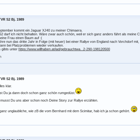
TVR S2 Bj. 1989
!
eptember kommt ein Jaguar XJ40 zu meiner Chimaera.
2 darf ich nicht behalten. Wäre zwar auch schön, weil er sich ganz anders fährt als meine Chim
eine Frau einen Baum auf :(
ahre nun das dritte Jahr in Folge (mit heuer) bei einer Rallye von England nach Vorchdorf mit
ann bei Platzproblemen wieder verkaufen.
 gibts unter
https://www.willhaben.at/iad/gebrauchtwa...2-290-198120500
n
TVR S2 Bj. 1989
les klar.
ist Du ja dann doch schon ganz schön rumgedüst.
 musst Du uns aber schon noch Deine Story zur Rallye erzählen.
ganz unglaubliche, wie zB die vom Bernhard mit dem Scimitar, hab ich ja schon gehört.